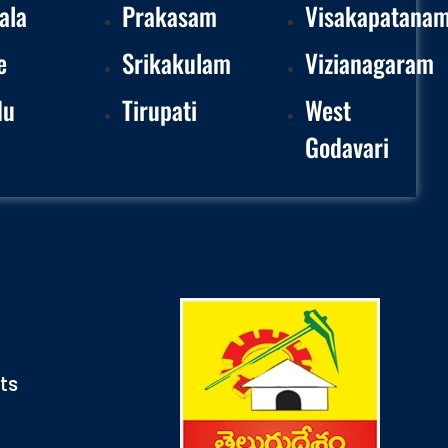
ala
Prakasam
Visakapatana
e
Srikakulam
Vizianagaram
du
Tirupati
West
Godavari
nts