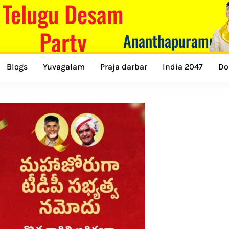
Telugu Desam
Party
Ananthapuramu
Blogs
Yuvagalam
Praja darbar
India 2047
Do