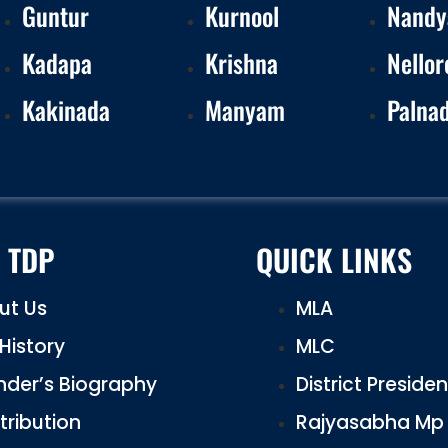
Guntur
Kurnool
Nandy
Kadapa
Krishna
Nellor
Kakinada
Manyam
Palna
 TDP
QUICK LINKS
ut Us
MLA
History
MLC
nder’s Biography
District Preside
tribution
Rajyasabha Mp