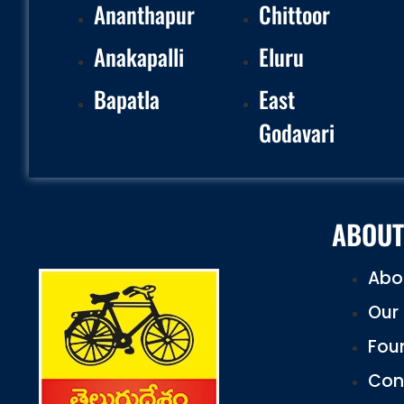
Ananthapur
Chittoor
Anakapalli
Eluru
Bapatla
East
Godavari
ABOUT
Abo
Our 
Fou
Con