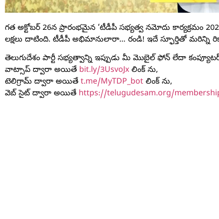
గత అక్టోబర్ 26న ప్రారంభమైన ‘టీడీపీ సభ్యత్వ నమోదు కార్యక్రమం 20
లక్షలు దాటింది. టీడీపీ అభిమానులారా… రండి! ఇదే స్ఫూర్తితో మరిన్ని రికార్
తెలుగుదేశం పార్టీ సభ్యత్వాన్ని ఇప్పుడు మీ మొబైల్ ఫోన్ లేదా కంప్యూటర
వాట్సాప్ ద్వారా అయితే
bit.ly/3UsvoJx
లింక్ ను,
టెలిగ్రామ్ ద్వారా అయితే
t.me/MyTDP_bot
లింక్ ను,
వెబ్ సైట్ ద్వారా అయితే
https://telugudesam.org/membershi