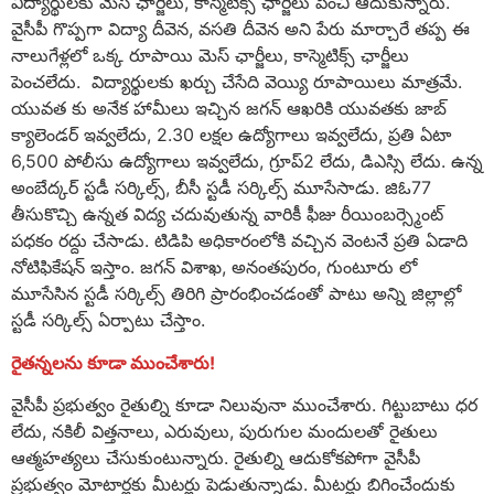
విద్యార్థులకు మెస్ ఛార్జీలు, కాస్మెటిక్స్ ఛార్జీలు పెంచి ఆదుకున్నారు.
వైసీపీ గొప్పగా విద్యా దీవెన, వసతి దీవెన అని పేరు మార్చారే తప్ప ఈ
నాలుగేళ్లలో ఒక్క రూపాయి మెస్ ఛార్జీలు, కాస్మెటిక్స్ ఛార్జీలు
పెంచలేదు. విద్యార్థులకు ఖర్చు చేసేది వెయ్యి రూపాయిలు మాత్రమే.
యువత కు అనేక హామీలు ఇచ్చిన జగన్ ఆఖరికి యువతకు జాబ్
క్యాలెండర్ ఇవ్వలేదు, 2.30 లక్షల ఉద్యోగాలు ఇవ్వలేదు, ప్రతి ఏటా
6,500 పోలీసు ఉద్యోగాలు ఇవ్వలేదు, గ్రూప్2 లేదు, డిఎస్సి లేదు. ఉన్న
అంబేద్కర్ స్టడీ సర్కిల్స్, బీసీ స్టడీ సర్కిల్స్ మూసేసాడు. జిఓ77
తీసుకొచ్చి ఉన్నత విద్య చదువుతున్న వారికీ ఫీజు రీయింబర్స్మెంట్
పధకం రద్దు చేసాడు. టిడిపి అధికారంలోకి వచ్చిన వెంటనే ప్రతి ఏడాది
నోటిఫికేషన్ ఇస్తాం. జగన్ విశాఖ, అనంతపురం, గుంటూరు లో
మూసేసిన స్టడీ సర్కిల్స్ తిరిగి ప్రారంభించడంతో పాటు అన్ని జిల్లాల్లో
స్టడీ సర్కిల్స్ ఏర్పాటు చేస్తాం.
రైతన్నలను కూడా ముంచేశారు!
వైసీపీ ప్ర‌భుత్వం రైతుల్ని కూడా నిలువునా ముంచేశారు. గిట్టుబాటు ధర
లేదు, నకిలీ విత్తనాలు, ఎరువులు, పురుగుల మందులతో రైతులు
ఆత్మహత్యలు చేసుకుంటున్నారు. రైతుల్ని ఆదుకోకపోగా వైసీపీ
ప్ర‌భుత్వం మోటార్లకు మీటర్లు పెడుతున్నాడు. మీటర్లు బిగించేందుకు