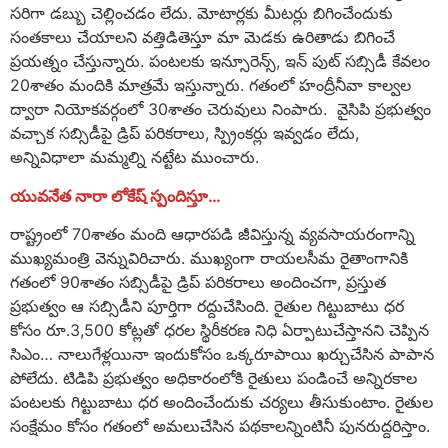
సరిగా డబ్బు చెల్లించడం లేదు. మోటార్లకు మీటర్లు బిగించేందుకు
సంతకాలు చేయాలని వత్తిడితెస్తూ మా మెడకు ఉరితాడు బిగించే
ప్రయత్నం చేస్తున్నారు. పంటలకు ఇన్సూరెన్స్, ఇన్ పుట్ సబ్సిడీ కేవలం
20శాతం మందికి మాత్రమే ఇస్తున్నారు. గతంలో హంద్రీనీవా కాల్వల
ద్వారా నియోకవర్గంలో 30శాతం చెరువులు నింపారు. వైసిపి ప్రభుత్వం
వచ్చాక సబ్సిడీపై డ్రిప్ పరికరాలు, స్ప్రింకర్లు ఇవ్వడం లేదు,
అన్నివిధాలా మమ్మల్ని నట్టేట ముంచారు.
యువనేత నారా లోకేష్ స్పందిస్తూ…
రాష్ట్రంలో 70శాతం మంది ఆధారపడి జీవిస్తున్న వ్యవసాయరంగాన్ని
ముఖ్యమంత్రి వెన్నువిరిచారు. ముఖ్యంగా రాయలసీమ రైతాంగానికి
గతంలో 90శాతం సబ్సిడీపై డ్రిప్ పరికరాలు అందించగా, ప్రస్తుత
ప్రభుత్వం ఆ సబ్సిడీని పూర్తిగా రద్దుచేసింది. రైతుల గిట్టుబాటు ధర
కోసం రూ.3,500 కోట్లతో ధరల స్థిరీకరణ నిధి ఏర్పాటుచేస్తానని చెప్పిన
సిఎం… నాలుగేళ్లయినా ఇందుకోసం ఒక్కరూపాయి ఖర్చుచేసిన పాపాన
పోలేదు. టిడిపి ప్రభుత్వం అధికారంలోకి రైతులు పండించే అన్నిరకాల
పంటలకు గిట్టుబాటు ధర అందించేందుకు చర్యలు తీసుకుంటాం. రైతుల
సంక్షేమం కోసం గతంలో అమలుచేసిన పథకాలన్నింటినీ పునరుద్దరిస్తాం.