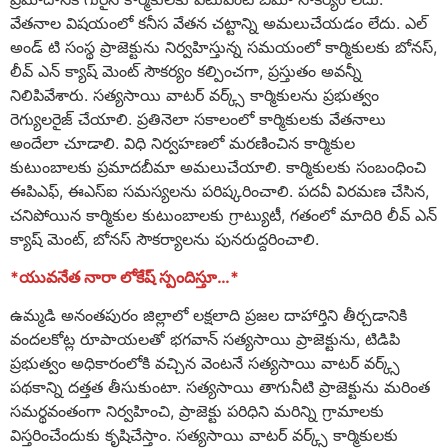
వేతనాల విషయంలో కనీస వేతన చట్టాన్ని అమలుచేయడం లేదు. ఎల్
అండ్ టి సంస్థ ప్రాజెక్టును నిర్వహిస్తున్న సమయంలో కార్మికులకు బోనస్,
లీవ్ ఎన్ క్యాష్ మెంట్ సౌకర్యం కల్పించగా, ప్రస్తుతం అవన్నీ
నిలిపివేశారు. సత్యసాయి వాటర్ వర్క్స్ కార్మికులను ప్రభుత్వం
రెగ్యులరైజ్ చేయాలి. ప్రతినెలా సకాలంలో కార్మికులకు వేతనాలు
అందేలా చూడాలి. విధి నిర్వహణలో మరణించిన కార్మికుల
కుటుంబాలకు ప్రమాదబీమా అమలుచేయాలి. కార్మికులకు సంబంధించి
ఈపిఎఫ్, ఈఎస్ఐ సమస్యలను పరిష్కరించాలి. పదవీ విరమణ చేసిన,
చనిపోయిన కార్మికుల కుటుంబాలకు గ్రాట్యుటీ, గతంలో మాదిరి లీవ్ ఎన్
క్యాష్ మెంట్, బోనస్ సౌకర్యాలను పునరుద్దరించాలి.
*యువనేత నారా లోకేష్ స్పందిస్తూ…*
ఉమ్మడి అనంతపురం జిల్లాలో లక్షలాది ప్రజల దాహార్తిని తీర్చడానికి
వందలకోట్ల రూపాయలతో భగవాన్ సత్యసాయి ప్రాజెక్టును, టిడిపి
ప్రభుత్వం అధికారంలోకి వచ్చిన వెంటనే సత్యసాయి వాటర్ వర్క్స్
పథకాన్ని దత్తత తీసుకుంటా. సత్యసాయి తాగునీటి ప్రాజెక్టును మరింత
సమర్థవంతంగా నిర్వహించి, ప్రాజెక్టు పరిధిని మరిన్ని గ్రామాలకు
విస్తరించేందుకు కృషిచేస్తాం. సత్యసాయి వాటర్ వర్క్స్ కార్మికులకు