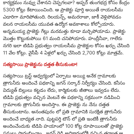
కార్యక్రమం నువ్వు చేశానని చెప్పగలవా? అప్పర్ తుంగభద్ర కోసం కేంద్రం
5300 కోట్లు కేటాయించింది. ఆ ప్రాజెక్టు పూర్తి అయితే రాయలసీమ
ఎడారిగా మారిపోతుంది. రిలయన్స్, అమరరాజా, జాకీ వెళ్లిపోవడం
వలన రాయలసీమ యువత ఉద్యోగ అవకాశాలు కోల్పోయారు.
అన్నమయ్య ప్రాజెక్టు గేట్లు మరమత్తు కూడా మర్చిపోయాడు. ప్రాజెక్టు
మొత్తం కొట్టుకుపోయి 61 మంది చనిపోయారు. హంద్రీనీవా, గాలేరు
నగరి ఇలా టిడిపి ప్రభుత్వం రాయలసీమ ప్రాజెక్టుల కోసం ఖర్చు చేసింది
11 వేల కోట్లు. వైసీపీ 4 ఏళ్లలో ఖర్చు చేసింది 2,700 కోట్లు మాత్రమే.
సత్యసాయి ప్రాజెక్టును దత్తత తీసుకుంటా!
సత్యసాయి ట్రస్ట్ ఆధ్వర్యంలో ఏర్పాటు అయ్యి అనేక గ్రామాలకు
త్రాగునీరు అందించే పథకాన్ని జగన్ సర్కార్ నిర్వీర్యం చేసింది. కనీసం
విద్యుత్ బిల్లులు కట్టడం లేదు, కార్మికులకు జీతాలు ఇవ్వడం లేదు.
టిడిపి ప్రభుత్వం వచ్చిన వెంటనే ఈ పథకాన్ని సక్రమంగా నడిపించి
గ్రామాలకు త్రాగునీరు అందిస్తాం. ఈ ప్రాజెక్టు ను నేను దత్తత
తీసుకుంటాను. అనంతపురం లో ప్రతి గ్రామానికి సురక్షిత త్రాగునీరు
అందించే బాధ్యత నాది. పుట్టపర్తి టౌన్ లో ప్రతి ఇంటికీ త్రాగునీరు
అందించేందుకు టిడిపి హయాంలో 100 కోట్ల రూపాయిలతో ప్రాజెక్టు
పనులు ప్రారంభించాం. జగన్ రెడ్డి అధికారంలోకి వచ్చిన తర్వాత ఆ