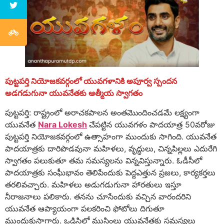
పుట్టపర్తి నియోజకవర్గంలో యువగళానికి అపూర్వ స్పందన
అడగడుగునా యువనేతకు ఆత్మీయ స్వాగతం
పుట్టపర్తి: రాష్ట్రంలో అరాచకపాలన అంతమొందించడమే లక్ష్యంగా
యువనేత
Nara Lokesh
చేపట్టిన యువగళం పాదయాత్ర 50వరోజు
పుట్టపర్తి నియోజకవర్గంలో ఉత్సాహంగా ముందుకు సాగింది. యువనేత
పాదయాత్రకు దారిపొడవునా మహిళలు, వృద్ధులు, చిన్నపిల్లలు ఎదురేగి
స్వాగతం పలుకుతూ తమ సమస్యలను విన్నవిస్తున్నారు. ఓడీసీలో
పాదయాత్రకు సంఘీభావం తెలిపేందుకు పెద్దఎత్తున ప్రజలు, కార్యకర్తలు
తరలివచ్చారు. మహిళలు అడుగడుగునా హారతులు ఇస్తూ
నీరాజనాలు పలికారు. తనను చూసేందుకు వచ్చిన వారందరిని
యువనేత ఆప్యాయంగా పలకరించి ఫోటోలు దిగుతూ
ముందుకుసాగారు. ఒడిసిలో ముస్లింలు యువనేతకు సమస్యలు