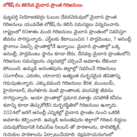
లోకేష్ ను కలిసిన మైదాన ప్రాంత గిరిజనులు
పుట్టపర్తి నియోజకవర్గం ఓబుల దేవరచెరువులో మైదాన ప్రాంత
గిరిజనులు యువనేత లోకేష్ ను కలిసి సమస్యలు విన్నవించారు.
రాష్ట్రంలో 60శాతం మంది గిరిజనులు మైదాన ప్రాంతంలో నివసిస్తూ
జీవనం సాగిస్తున్నారు. ఎస్టీలకు కేటాయించిన 1 పార్లమెంటు, 7 అసెంబ్లీ
స్థానాలు ఏజన్సీ ప్రాంతాల్లోనే ఉన్నాయి. మైదాన ప్రాంతాల్లో ఒక్క
అసెంబ్లీ, పార్లమెంటు స్థానం కూడా లేదు. దీనివల్ల మైదాన ప్రాంతంలోని
గిరిజనుల సమస్యలను చట్టసభల్లో చర్చించే అవకాశం లేకుండా
పోయింది. ఉమ్మడి అనంతపురం జిల్లాల్లో నివసించే గిరిజనులు
(సుగాలీలు, ఎరుకల, యానాది) అత్యంత దుర్భరమైన జీవితాన్ని
గడుపుతున్నారు. ఎక్కువమంది గిరిజనులు కేరళ, ముంబయ్,
హైదరాబాద్, బెంగళూరు వంటి ప్రాంతాలకు వలసవెళ్లి జీవనం
సాగిస్తున్నారు. ఆయా ప్రాంతాల్లో ప్రమాద వశాత్తు చనిపోతే కనీసం
శవాన్ని కూడా తెచ్చుకోలేని దుర్భరస్థితిలో గిరిజనులు ఉన్నారు.
2024లో జరిగే అసెంబ్లీ ఎన్నికల్లో మైదాన ప్రాంతం నుంచి ఒకరికి
అవకాశం కల్పించాలి. ఉమ్మడి అనంతపురం జిల్లాలో గిరిజన బిడ్డలు
చదువుకోవడానికి సిబిఎస్ఇ సిలబస్ తో పాఠశాలను, పాలిటెక్నిక్,
గురుకుల పాఠశాలను ఏర్పాటుచేయాలి. వ్యవసాయరంగంలో