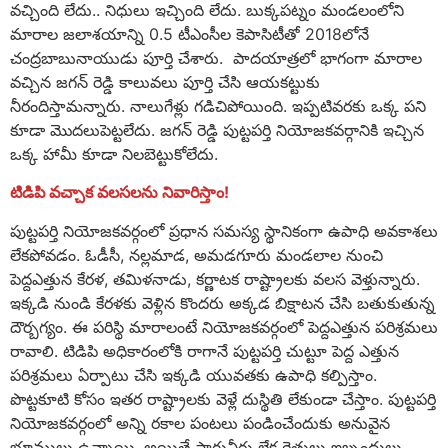
వచ్చింది లేదు.. నిధులు ఇచ్చింది లేదు. బుక్కపట్నం మండలంలోని
మారాల జలాశయాన్ని 0.5 టీఎంసీల కెపాసిటీతో 2018లోనే
చంద్రబాబునాయుడు పూర్తి చేశారు. పాదయాత్రలో భాగంగా మారాల
వచ్చిన జగన్ రెడ్డి కాలువలు పూర్తి చేసి ఆయకట్టుకు
నీరందిస్తామన్నారు. నాలుగేళ్లు గడిచిపోయింది. ఇప్పటివరకు ఒక్క పని
కూడా మొదలుపెట్టలేదు. జగన్ రెడ్డి పుట్టపర్తి నియోజకవర్గానికి ఇచ్చిన
ఒక్క హామీ కూడా నిలబెట్టుకోలేదు.
టిడిపి వచ్చాక వలసలను నివారిస్తాం!
పుట్టపర్తి నియోజకవర్గంలో ప్రధాన సమస్య స్థానికంగా ఉపాధి అవకాశలు
లేకపోవడం. ఓడీసీ, నల్లమాడ, అమడగూరు మండలాల నుంచి
పెద్దఎత్తున కేరళ, తమిళనాడు, కర్ణాటక రాష్ట్రాలకు వలస వెళ్తున్నారు.
ఇక్కడి నుండి కేరళకు వెళ్లిన కొందరు అక్కడ బిక్షాటన చేసి బతుకుతున్న
దౌర్బగ్యం. ఈ పరిస్థి మారాలంటే నియోజకవర్గంలో పెద్దఎత్తున పరిశ్రమలు
రావాలి. టిడిపి అధికారంలోకి రాగానే పుట్టపర్తి చుట్టూ పెద్ద ఎత్తున
పరిశ్రమలు ఏర్పాటు చేసి ఇక్కడి యువతకు ఉపాధి కల్పిస్తాం.
పొట్టకూటి కోసం ఇతర రాష్ట్రాలకు వెళ్లే దుస్థితి లేకుండా చేస్తాం. పుట్టపర్తి
నియోజకవర్గంలో అన్ని రకాల పంటలు పండించేందుకు అనువైన
భూములు ఉన్నాయి. అయితే సాగునీరు లేక రైతులు ఇబ్బందులు