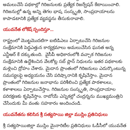
అమలుచేసే పథకాల్లో గిరిజనులకు ప్రత్యేక రిజర్వేషన్ కేటాయించాలి.
గిరిజనుల్లో ఉన్న అన్ని తెగల భాష, సంస్కృతి, సాంప్రదాయాలను
కాపాడటానికి ప్రత్యేక వ్యవస్థను తీసుకురావాలి.
యువనేత లోకేష్ స్పందిస్తూ…
రాష్ట్రంలో మొట్టమొదటిగా ఐటిడిఎలు ఏర్పాటుచేసి గిరిజనుల
సంక్షేమానికి పెద్దఎత్తున కార్యక్రమాలు అమలుచేసిన ఘనత అన్న
ఎన్టీఆర్ కే దక్కుతుంది. వైసీపీ అధికారంలోకి వచ్చాక గిరిజనుల
సంక్షేమానికి ఉద్దేశించిన వేలకోట్ల సబ్ ప్లాన్ నిధులను ఇతర పథకాలకు
మళ్లించి ద్రోహం చేశారు. మైదాన ప్రాంతంలో గిరిజనులు ఎదుర్కొంటున్న
సమస్యలపై అధ్యయనం చేసి పరిష్కారానికి కృషిచేస్తాం. మైదాన
ప్రాంతంలో గిరిజనుల జనాభాను పరిశీలించి ప్రత్యేక పాఠశాలలు,
కళాశాలలు ఏర్పాటుచేస్తాం. గిరిజనుల సంస్కృతి, సాంప్రదాయాల
పరిరక్షణకు కృషిచేస్తాం. రాబోయే ఎన్నికల్లో చంద్రన్నను ముఖ్యమంత్రిని
చేసేందుకు మీ వంతు సహకారం అందించండి.
యువనేతను కలిసిన శ్రీ సత్యసాయి జిల్లా ముస్లిం ప్రతినిధులు
శ్రీ సత్యసాయిజిల్లా ముస్లిం మైనారిటీల ప్రతినిధులు ఓడీసీలో యువనేత