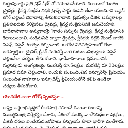
గుర్తింపుకార్డు ప్రతి ట్రిప్ షీట్ లో నమోదుచేయాలి. కిరాయిలో 1శాతం
డ్రైవర్లు, క్లీనర్ల సంక్షేమ నిధికి ట్రాన్స్ పోర్టు కంపెనీ లేదా యజమాని ఆన్లైన్
లోనే చెల్లించే విధానాన్ని తీసుకురావాలి. ప్రభుత్వం డీజిల్ అమ్మకాలపై
ప్రతిలీటరుకు 50పైసలు డ్రైవర్లు, క్లీనర్ల సంక్షేమనిధికి జమచేయాలి.
భారీవాహనాల అమ్మకాలపై 1శాతం పన్నును డ్రైవర్లు, క్లీనర్ల సంక్షేమానికి
కేటాయించాలి. సంక్షేమనిధి ద్వారా డ్రైవర్లు, క్లీనర్లకు రిటైర్ మెంట్ నాటికి
పిఎఫ్, పెన్షన్ సౌకర్యం కల్పించాలి. ఒకవేళ విధినిర్వహణలో లేదా
అకస్మాత్తుగా డ్రైవర్, క్లీనర్ మరణిస్తే వారి కుటుంబసభ్యులకు పెన్షన్
చెల్లించేలా చర్యలు తీసుకోవాలి. భారీవాహనాలు ప్రమాదానికి
గురైనపుడు అంగవైకల్యం సంభవిస్తే రూ.5లక్షలు, మరణిస్తే రూ.20లక్షలు
ప్రమాద బీమా చెల్లించాలి. ఇందుకు సంబంధించిన ఇన్సూరెన్స్ ప్రీమియం
సంబంధిత వాహనాల ఇన్సూరెన్స్ ప్రీమియంతోనే కలిపి ఉండేలా
చర్యలు తీసుకోవాలి.
యువనేత నారా లోకేష్ స్పందిస్తూ….
రాష్ట్ర ఆర్థికాభివృద్ధిలో కీలకపాత్ర వహించే రవాణా రంగాన్ని
ముఖ్యమంత్రి నిర్వీర్యం చేశారు, దేశంలో మరెక్కడా లేనివిధంగా పెట్రోలు,
డీజిల్ ధరలు పెంచేయడంతోపాటు పన్నులను కూడా భారీగా పెంచేశారు.