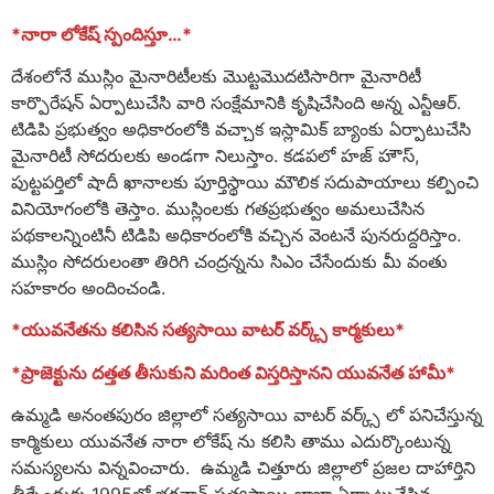
*నారా లోకేష్ స్పందిస్తూ…*
దేశంలోనే ముస్లిం మైనారిటీలకు మొట్టమొదటిసారిగా మైనారిటీ
కార్పొరేషన్ ఏర్పాటుచేసి వారి సంక్షేమానికి కృషిచేసింది అన్న ఎన్టీఆర్.
టిడిపి ప్రభుత్వం అధికారంలోకి వచ్చాక ఇస్లామిక్ బ్యాంకు ఏర్పాటుచేసి
మైనారిటీ సోదరులకు అండగా నిలుస్తాం. కడపలో హజ్ హౌస్,
పుట్టపర్తిలో షాదీ ఖానాలకు పూర్తిస్థాయి మౌలిక సదుపాయాలు కల్పించి
వినియోగంలోకి తెస్తాం. ముస్లింలకు గతప్రభుత్వం అమలుచేసిన
పథకాలన్నింటినీ టిడిపి అధికారంలోకి వచ్చిన వెంటనే పునరుద్దరిస్తాం.
ముస్లిం సోదరులంతా తిరిగి చంద్రన్నను సిఎం చేసేందుకు మీ వంతు
సహకారం అందించండి.
*యువనేతను కలిసిన సత్యసాయి వాటర్ వర్క్స్ కార్మకులు*
*ప్రాజెక్టును దత్తత తీసుకుని మరింత విస్తరిస్తానని యువనేత హామీ*
ఉమ్మడి అనంతపురం జిల్లాలో సత్యసాయి వాటర్ వర్క్స్ లో పనిచేస్తున్న
కార్మికులు యువనేత నారా లోకేష్ ను కలిసి తాము ఎదుర్కొంటున్న
సమస్యలను విన్నవించారు. ఉమ్మడి చిత్తూరు జిల్లాలో ప్రజల దాహార్తిని