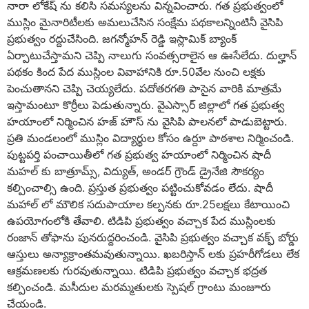
నారా లోకేష్ ను కలిసి సమస్యలను విన్నవించారు. గత ప్రభుత్వంలో
ముస్లిం మైనారిటీలకు అమలుచేసిన సంక్షేమ పథకాలన్నింటినీ వైసిపి
ప్రభుత్వం రద్దుచేసింది. జగన్మోహన్ రెడ్డి ఇస్లామిక్ బ్యాంక్
ఏర్పాటుచేస్తామని చెప్పి నాలుగు సంవత్సరాలైన ఆ ఊసేలేదు. దుల్హాన్
పథకం కింద పేద ముస్లింల వివాహానికి రూ.50వేల నుంచి లక్షకు
పెంచుతానని చెప్పి చెయ్యలేదు. పదోతరగతి పాసైన వారికి మాత్రమే
ఇస్తామంటూ కొర్రీలు పెడుతున్నారు. వైఎస్సార్ జిల్లాలో గత ప్రభుత్వ
హయాంలో నిర్మించిన హజ్ హౌస్ ను వైసిపి పాలనలో పాడుబెట్టారు.
ప్రతి మండలంలో ముస్లిం విద్యార్థుల కోసం ఉర్దూ పాఠశాల నిర్మించండి.
పుట్టపర్తి పంచాయితీలో గత ప్రభుత్వ హయాంలో నిర్మించిన షాదీ
మహల్ కు బాత్రూమ్స్, విద్యుత్, అండర్ గ్రౌండ్ డ్రైనేజి సౌకర్యం
కల్పించాల్సి ఉంది. ప్రస్తుత ప్రభుత్వం పట్టించుకోవడం లేదు. షాదీ
మహాల్ లో మౌలిక సదుపాయాల కల్పనకు రూ.25లక్షలు కేటాయించి
ఉపయోగంలోకి తేవాలి. టిడిపి ప్రభుత్వం వచ్చాక పేద ముస్లింలకు
రంజాన్ తోఫాను పునరుద్దరించండి. వైసిపి ప్రభుత్వం వచ్చాక వక్ఫ్ బోర్డు
ఆస్తులు అన్యాక్రాంతమవుతున్నాయి. ఖబరిస్తాన్ లకు ప్రహరీగోడలు లేక
ఆక్రమణలకు గురవుతున్నాయి. టిడిపి ప్రభుత్వం వచ్చాక భద్రత
కల్పించండి. మసీదుల మరమ్మతులకు స్పెషల్ గ్రాంటు మంజూరు
చేయండి.