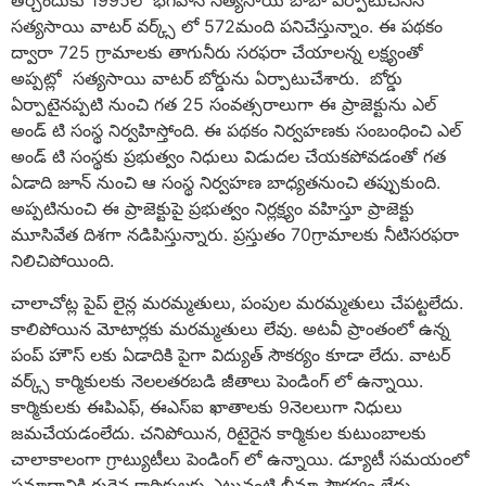
తీర్చేందుకు 1995లో భగవాన్ సత్యసాయి బాబా ఏర్పాటుచేసిన
సత్యసాయి వాటర్ వర్క్స్ లో 572మంది పనిచేస్తున్నాం. ఈ పథకం
ద్వారా 725 గ్రామాలకు తాగునీరు సరఫరా చేయాలన్న లక్ష్యంతో
అప్పట్లో సత్యసాయి వాటర్ బోర్డును ఏర్పాటుచేశారు. బోర్డు
ఏర్పాటైనప్పటి నుంచి గత 25 సంవత్సరాలుగా ఈ ప్రాజెక్టును ఎల్
అండ్ టి సంస్థ నిర్వహిస్తోంది. ఈ పథకం నిర్వహణకు సంబంధించి ఎల్
అండ్ టి సంస్థకు ప్రభుత్వం నిధులు విడుదల చేయకపోవడంతో గత
ఏడాది జూన్ నుంచి ఆ సంస్థ నిర్వహణ బాధ్యతనుంచి తప్పుకుంది.
అప్పటినుంచి ఈ ప్రాజెక్టుపై ప్రభుత్వం నిర్లక్ష్యం వహిస్తూ ప్రాజెక్టు
మూసివేత దిశగా నడిపిస్తున్నారు. ప్రస్తుతం 70గ్రామాలకు నీటిసరఫరా
నిలిచిపోయింది.
చాలాచోట్ల పైప్ లైన్ల మరమ్మతులు, పంపుల మరమ్మతులు చేపట్టలేదు.
కాలిపోయిన మోటార్లకు మరమ్మతులు లేవు. అటవీ ప్రాంతంలో ఉన్న
పంప్ హౌస్ లకు ఏడాదికి పైగా విద్యుత్ సౌకర్యం కూడా లేదు. వాటర్
వర్క్స్ కార్మికులకు నెలలతరబడి జీతాలు పెండింగ్ లో ఉన్నాయి.
కార్మికులకు ఈపిఎఫ్, ఈఎస్ఐ ఖాతాలకు 9నెలలుగా నిధులు
జమచేయడంలేదు. చనిపోయిన, రిటైరైన కార్మికుల కుటుంబాలకు
చాలాకాలంగా గ్రాట్యుటీలు పెండింగ్ లో ఉన్నాయి. డ్యూటీ సమయంలో
ప్రమాదానికి గురైన కార్మికులకు ఎటువంటి బీమా సౌకర్యం లేదు.