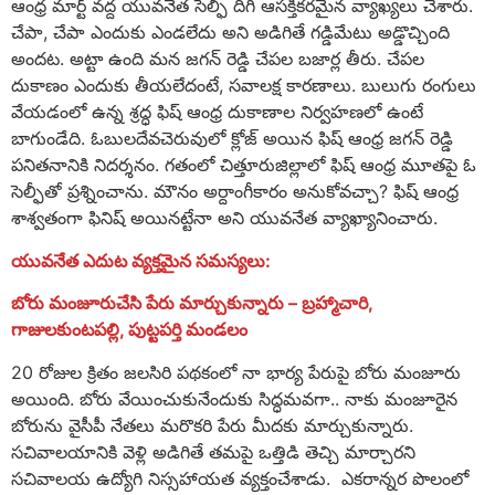
ఆంధ్ర మార్ట్ వద్ద యువనేత సెల్ఫీ దిగి ఆసక్తికరమైన వ్యాఖ్యలు చేశారు.
చేపా, చేపా ఎందుకు ఎండలేదు అని అడిగితే గడ్డిమేటు అడ్డొచ్చింది
అంద‌ట‌. అట్టా ఉంది మ‌న జ‌గ‌న్ రెడ్డి చేప‌ల బ‌జార్ల తీరు. చేప‌ల
దుకాణం ఎందుకు తీయ‌లేదంటే, స‌వాల‌క్ష కార‌ణాలు. బులుగు రంగులు
వేయ‌డంలో ఉన్న శ్రద్ధ ఫిష్ ఆంధ్ర దుకాణాల నిర్వహ‌ణ‌లో ఉంటే
బాగుండేది. ఓబుల‌దేవ‌చెరువులో క్లోజ్ అయిన ఫిష్ ఆంధ్ర జగన్ రెడ్డి
పనితనానికి నిదర్శనం. గ‌తంలో చిత్తూరుజిల్లాలో ఫిష్ ఆంధ్ర మూత‌పై ఓ
సెల్ఫీతో ప్రశ్నించాను. మౌనం అర్దాంగీకారం అనుకోవ‌చ్చా? ఫిష్ ఆంధ్ర
శాశ్వతంగా ఫినిష్ అయిన‌ట్టేనా అని యువనేత వ్యాఖ్యానించారు.
యువనేత ఎదుట వ్యక్తమైన సమస్యలు:
బోరు మంజూరుచేసి పేరు మార్చుకున్నారు – బ్రహ్మాచారి,
గాజులకుంటపల్లి, పుట్టపర్తి మండలం
20 రోజుల క్రితం జలసిరి పథకంలో నా భార్య పేరుపై బోరు మంజూరు
అయింది. బోరు వేయించుకునేందుకు సిద్ధమవగా.. నాకు మంజూరైన
బోరును వైసీపీ నేతలు మరొకరి పేరు మీదకు మార్చుకున్నారు.
సచివాలయానికి వెళ్లి అడిగితే తమపై ఒత్తిడి తెచ్చి మార్చారని
సచివాలయ ఉద్యోగి నిస్సహాయత వ్యక్తంచేశాడు. ఎకరాన్నర పొలంలో