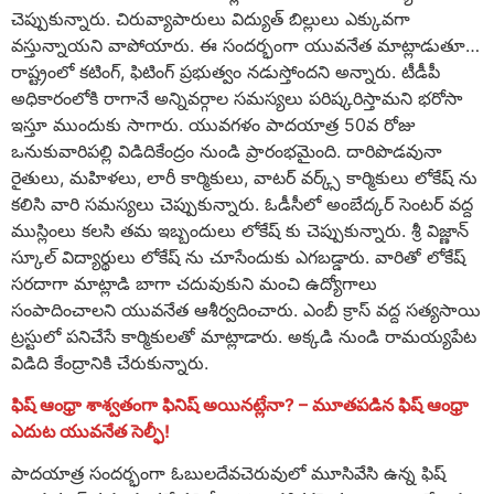
చెప్పుకున్నారు. చిరువ్యాపారులు విద్యుత్ బిల్లులు ఎక్కువగా
వస్తున్నాయని వాపోయారు. ఈ సందర్భంగా యువనేత మాట్లాడుతూ…
రాష్ట్రంలో కటింగ్, ఫిటింగ్ ప్రభుత్వం నడుస్తోందని అన్నారు. టీడీపీ
అధికారంలోకి రాగానే అన్నివర్గాల సమస్యలు పరిష్కరిస్తామని భరోసా
ఇస్తూ ముందుకు సాగారు. యువగళం పాదయాత్ర 50వ రోజు
ఒనుకువారిపల్లి విడిదికేంద్రం నుండి ప్రారంభమైంది. దారిపొడవునా
రైతులు, మహిళలు, లారీ కార్మికులు, వాటర్ వర్క్స్ కార్మికులు లోకేష్ ను
కలిసి వారి సమస్యలు చెప్పుకున్నారు. ఓడీసీలో అంబేద్కర్ సెంటర్ వద్ద
ముస్లింలు కలసి తమ ఇబ్బందులు లోకేష్ కు చెప్పుకున్నారు. శ్రీ విజ్ణాన్
స్కూల్ విద్యార్థులు లోకేష్ ను చూసేందుకు ఎగబడ్డారు. వారితో లోకేష్
సరదాగా మాట్లాడి బాగా చదువుకుని మంచి ఉద్యోగాలు
సంపాదించాలని యువనేత ఆశీర్వదించారు. ఎంబీ క్రాస్ వద్ద సత్యసాయి
ట్రస్టులో పనిచేసే కార్మికులతో మాట్లాడారు. అక్కడి నుండి రామయ్యపేట
విడిది కేంద్రానికి చేరుకున్నారు.
ఫిష్ ఆంధ్రా శాశ్వతంగా ఫినిష్ అయినట్లేనా? – మూతపడిన ఫిష్ ఆంధ్రా
ఎదుట యువనేత సెల్ఫీ!
పాదయాత్ర సందర్భంగా ఓబులదేవచెరువులో మూసివేసి ఉన్న ఫిష్