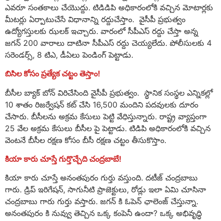
ఎవరూ సంతకాలు చేయొద్దు. టిడిడిపి అధికారంలోకి వచ్చిన మోటార్లకు
మీటర్లు ఏర్పాటుచేసే విధానాన్ని రద్దుచేస్తాం. వైసీపీ ప్ర‌భుత్వం
ఉద్యోగస్తులకు ఝలక్ ఇచ్చారు. వారంలో సీపీఎస్ రద్దు చేస్తా అన్న
జగన్ 200 వారాలు దాటినా సీపీఎస్ రద్దు చెయ్యలేదు. పోలీసులకు 4
సరెండర్స్, 8 టిఎ, డీఏలు పెండింగ్ పెట్టాడు.
బిసిల కోసం ప్రత్యేక చట్టం తెస్తాం!
బీసీల బ్యాక్ బోన్ విరిచేసింది వైసీపీ ప్ర‌భుత్వం. స్థానిక సంస్థల ఎన్నికల్లో
10 శాతం రిజర్వేషన్ కట్ చేసి 16,500 మందిని పదవులకు దూరం
చేసారు. బీసీలను అక్రమ కేసులు పెట్టి వేధిస్తున్నారు. రాష్ట్ర వ్యాప్తంగా
25 వేల అక్రమ కేసులు బీసీల పై పెట్టాడు. టిడిపి అధికారంలోకి వచ్చిన
వెంటనే బీసీల రక్షణ కోసం బీసీ రక్షణ చట్టం తీసుకొస్తాం.
కియా కారు చూస్తే గుర్తొచ్చేది చంద్రబాబే!
కియా కారు చూస్తే అనంతపురం గుర్తు వస్తుంది. దటీజ్ చంద్రబాబు
గారు. డ్రిప్ ఇరిగేషన్, సాగునీటి ప్రాజెక్టులు, రోడ్లు ఇలా ఏమి చూసినా
చంద్రబాబు గారు గుర్తు వస్తారు. జగన్ కి ఓపెన్ ఛాలెంజ్ చేస్తున్నా.
అనంతపురం కి నువ్వు తెచ్చిన ఒక్క కంపెనీ ఉందా? ఒక్క అభివృద్ధి