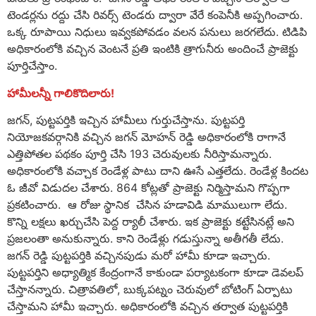
టెండర్లను రద్దు చేసి రివర్స్ టెండరు ద్వారా వేరే కంపెనీకి అప్పగించారు.
ఒక్క రూపాయి నిధులు ఇవ్వకపోవడం వలన పనులు జరగలేదు. టిడిపి
అధికారంలోకి వచ్చిన వెంటనే ప్రతి ఇంటికి త్రాగునీరు అందించే ప్రాజెక్టు
పూర్తిచేస్తాం.
హామీలన్నీ గాలికొదిలారు!
జగన్, పుట్టపర్తికి ఇచ్చిన హామీలు గుర్తుచేస్తాను. పుట్టపర్తి
నియోజకవర్గానికి వచ్చిన జగన్ మోహన్ రెడ్డి అధికారంలోకి రాగానే
ఎత్తిపోతల పథకం పూర్తి చేసి 193 చెరువులకు నీరిస్తామన్నారు.
అధికారంలోకి వచ్చాక రెండేళ్ల పాటు దాని ఊసే ఎత్తలేదు. రెండేళ్ల కిందట
ఓ జీవో విడుదల చేశారు. 864 కోట్లతో ప్రాజెక్టు నిర్మిస్తామని గొప్పగా
ప్రకటించారు. ఆ రోజు స్థానిక చేసిన హడావిడి మాములుగా లేదు.
కొన్ని లక్షలు ఖర్చుచేసి పెద్ద ర్యాలీ చేశారు. ఇక ప్రాజెక్టు కట్టేసినట్లే అని
ప్రజలంతా అనుకున్నారు. కాని రెండేళ్లు గడుస్తున్నా అతీగతీ లేదు.
జగన్ రెడ్డి పుట్టపర్తికి వచ్చినపుడు మరో హామీ కూడా ఇచ్చారు.
పుట్టపర్తిని అధ్యాత్మిక కేంద్రంగానే కాకుండా పర్యాటకంగా కూడా డెవలప్
చేస్తానన్నారు. చిత్రావతిలో, బుక్కపట్నం చెరువులో బోటింగ్ ఏర్పాటు
చేస్తామని హామీ ఇచ్చారు. అధికారంలోకి వచ్చిన తర్వాత పుట్టపర్తికి