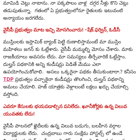
మామిడి చెట్లు నాటాను. నా పక్కపొలం వాళ్ల దగ్గర నీళ్లు కొని చెట్లు
తడుపుతున్నా. గతంలో ఏ ప్రభుత్వంలోనూ రైతులకు ఇటువంటి
అన్యాయం జరగలేదు.
వైసీపీ ప్ర‌భుత్వం మాట ఇచ్చి మోసగించారు! -షేక్.ఫర్విన్, ఓడీసీ
ముస్లింలకు ఇస్లామిక్ బ్యాంక్ పెట్టి రుణాలిస్తామంటే మా ముస్లిం
మహిళలు జగన్ కు ఓట్లేశారు. వైసీపీ మమ్మల్ని మోసం చేశారు. మాకు
రాజకీయాలు అవసరం లేదు. మా సమస్యలు తీర్చేవారికే ఓట్లేస్తాం.
దుల్హన్ పథకానికి అన్ని కండీషన్లు పెడితే మేము ఎలా
ఉపయోగించుకోవాలి. అసలు ఒక్కరైనా పథకం తీసుకుంటారా.? కనీసం
TDP
ప్రభుత్వం వచ్చాకైనా కండీషన్లు తొలగించి, దుల్హన్ పథకాన్ని
అమలు చేయాలి. హజ్ యాత్రకు వెళ్లాలంటే లక్షలు ఖర్చు చేయాల్సి
వస్తోంది.
ఎవరూ కేసులకు భయపడాల్సిన పనిలేదు. ఖూనీకోర్లకు ఉన్న విలువ
యువతకు లేదు!
వైసీపీ పాలనలో ఖైదీలకు ఉన్న విలువ బడుగు, బలహీన వర్గాల
విద్యార్థులకు లేదు. చంద్రబాబు గారు సంక్షేమ హాస్టల్స్ లో ఉండే