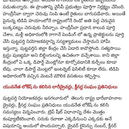
పడుతున్నారు. ఈ ప్రాంతాన్ని వైసీపీ ప్రభుత్వం పూర్తిగా నిర్లక్ష్యం చేసింది.
హంద్రీనీవా ద్వారా చెరువు నింపి ఉంటే రైతులు బాగుపడేవారు. అయితే
పైనున్న టిడిపి హయాంలోనే రాష్ట్రంలోనే రెండో అతి పెద్ద చెరువైన
బుక్కపట్నం చెరువుకు నీరిచ్చాం. హంద్రీనీవా ప్రధాన కాలువ పూర్తి
చేశాం. మళ్లీ అధికారంలోకి రాగానే పెండింగ్ లో ఉన్న ప్రాజెక్టులను పూర్తి
చేసి పుట్టపర్తి నియోజకవర్గాన్ని సస్యశ్యామలం చేస్తామని హామీ
ఇస్తున్నా. పుట్టపర్తిని జిల్లా కేంద్రం చేసి ఏడాది కావొస్తోంది. సత్యసాయి
ట్రస్టు పుణ్యమా అని బిల్డింగులన్ని ఉచితంగా వచ్చేశాయి. కాని జిల్లా
కేంద్రంలో ఏ ఒక్క డిపార్ట్ మెంట్లోనూ కూర్చోవడానికి కుర్చీలు కూడా
లేవు. చాలా డిపార్ట్ మెంట్లలో ఇంటర్నెట్ ఫెసిలిటీ కూడా లేదు. టిడిపి
అధికారంలోకి వచ్చిన వెంటనే మౌలిక వసతులు కల్పిస్తాం.
యువనేత లోకేష్ ను కలిసిన లారీడ్రైవర్లు, క్లీనర్ల సంఘం ప్రతినిధులు
పుట్టపర్తి నియోజకవర్గం ఇనగలూరులో తెలుగు రాష్ట్ర భారీవాహనాల
డ్రైవర్లు, క్లీనర్ల సంఘం ప్రతినిధులు యువనేత లోకేష్ ను కలిసి
సమస్యలు విన్నవించారు. ట్రిప్ షీట్ విధానాన్ని దేశం మొత్తం
కంప్యూటీకరించాలి. సరుకు రవాణా ఎక్కడినుంచి ఎక్కడకు అనే
విషయాన్ని అందులో పొందుపర్చాలి. డ్రైవర్ లైసెన్సు నంబర్, క్లీనర్