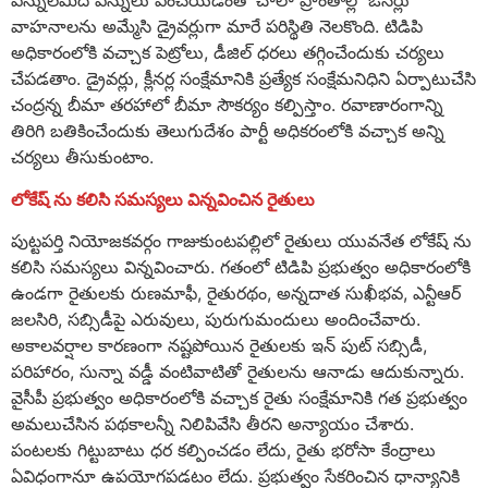
పన్నులమీద పన్నులు పెంచేయడంతో చాలా ప్రాంతాల్లో ఓనర్లు
వాహనాలను అమ్మేసి డ్రైవర్లుగా మారే పరిస్థితి నెలకొంది. టిడిపి
అధికారంలోకి వచ్చాక పెట్రోలు, డీజిల్ ధరలు తగ్గించేందుకు చర్యలు
చేపడతాం. డ్రైవర్లు, క్లీనర్ల సంక్షేమానికి ప్రత్యేక సంక్షేమనిధిని ఏర్పాటుచేసి
చంద్రన్న బీమా తరహాలో బీమా సౌకర్యం కల్పిస్తాం. రవాణారంగాన్ని
తిరిగి బతికించేందుకు తెలుగుదేశం పార్టీ అధికరంలోకి వచ్చాక అన్ని
చర్యలు తీసుకుంటాం.
లోకేష్ ను కలిసి సమస్యలు విన్నవించిన రైతులు
పుట్టపర్తి నియోజకవర్గం గాజుకుంటపల్లిలో రైతులు యువనేత లోకేష్ ను
కలిసి సమస్యలు విన్నవించారు. గతంలో టిడిపి ప్రభుత్వం అధికారంలోకి
ఉండగా రైతులకు రుణమాఫీ, రైతురథం, అన్నదాత సుఖీభవ, ఎన్టీఆర్
జలసిరి, సబ్సిడీపై ఎరువులు, పురుగుమందులు అందించేవారు.
అకాలవర్షాల కారణంగా నష్టపోయిన రైతులకు ఇన్ పుట్ సబ్సిడీ,
పరిహారం, సున్నా వడ్డీ వంటివాటితో రైతులను ఆనాడు ఆదుకున్నారు.
వైసీపీ ప్రభుత్వం అధికారంలోకి వచ్చాక రైతు సంక్షేమానికి గత ప్రభుత్వం
అమలుచేసిన పథకాలన్నీ నిలిపివేసి తీరని అన్యాయం చేశారు.
పంటలకు గిట్టుబాటు ధర కల్పించడం లేదు, రైతు భరోసా కేంద్రాలు
ఏవిధంగానూ ఉపయోగపడటం లేదు. ప్రభుత్వం సేకరించిన ధాన్యానికి