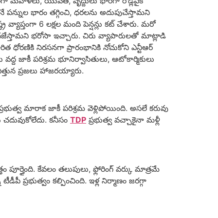
ారీగా మహిళలు, యువత, వృద్దులు భారీగా రోడ్లపైకి
ే పన్నుల భారం తగ్గించి, ధరలను అదుపుచేస్తామని
ట్ర వ్యాప్తంగా 6 లక్షల మంది పెన్షన్లు కట్ చేశారు. మరో
 అందజేస్తామని భరోసా ఇచ్చారు. చిరు వ్యాపారులతో మాట్లాడి
త ధోరణికి నిరసనగా ప్రారంభానికి నోచుకోని ఎన్టీఆర్
ద్ద జాకీ పరిశ్రమ భూనిర్వాసితులు, ఆటోకార్మికులు
త్తున ప్రజలు హాజరయ్యారు.
్రభుత్వ మారాక జాకీ పరిశ్రమ వెళ్లిపోయింది. అసలే కరువు
వులు చదువుకోలేదు. కనీసం
TDP
ప్రభుత్వ వచ్చాకైనా మళ్లీ
 పూర్తైంది. కేవలం తలుపులు, ఫ్లోరింగ్ వర్కు మాత్రమే
ీపీ ప్రభుత్వం కల్పించింది. ఇళ్ల నిర్మాణం జరగ్గా