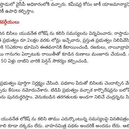
తాడులో వైసీపీ అధికారంలోకి వచ్చారు. కమీషన్ల కోసం జాకీ యాజమాన్యాన్ని వే
ీ ఉపాధి కల్పిస్తాం.
కవర్గీయులు
చెందిన బిసిలు యువనేత లోకేష్ ను కలిసి సమస్యలను విన్నవించారు. రాప్తా
రభుత్వం రూ.2లక్షల వరకు లోన్లు ఇచ్చేవారు, ప్రస్తుత ప్రభుత్వం నిలిపివేసింది.
 10ఎకరాల భూమిని ఈతవనానికి కేటాయించండి. రజకులు, నాయీబ్రాహ్మణుల
కరెంటు గానుగల ఏర్పాటుకు రాయితీతో కూడిన రుణాలు మంజూరు చేయండి. ఉ
50 ఏళ్లు దాటిని వారికి పెన్షన్ సౌకర్యం కల్పించండి.
్రభుత్వం పూర్తిగా నిర్లక్ష్యం చేసింది. పథకాల పేరుతో బిసిలకు చెందాల్సిన వే
పుడు కేసులు నమోదుచేశారు. టిడిపి ప్రభుత్వం వచ్చాక కార్పొరేషన్లను బలో
పథకాలను పునరుద్దరిస్తాం. వెనుకబడిన తరగతులకు అండగా నిలిచే చంద్రన్న
ులు యువనేత లోకేష్ ను కలిసి తాము ఎదుర్కొంటున్న సమస్యలపై వినతిపత్రం
ి కూడా దక్కడం లేదు. వాహనమిత్ర పథకం అందరికీ అందడం లేదు. ఆటోలకు లై