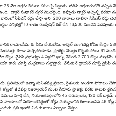
ప్తంగా 25 వేల అక్రమ కేసులు బీసీల పై పెట్టాడు. టిడిపి అధికారంలోకి వచ్చిన వ
 డాక్టర్ సుధాకర్ దగ్గర మొదలైంది. ఇప్పుడు డాక్టర్ అచ్చెన్న వరకూ వచ
దు. వారంలో సీపీఎస్ రద్దు చేస్తా అని 200 వారాలు దాటినా సీపీఎస్ రద్దు 
నిక సంస్థల ఎన్నికల్లో 10 శాతం రిజర్వేషన్ కట్ చేసి 16,500 మందిని పదవులక
ానికి రాయలసీమ కు ఏమి చేయలేదు. అప్పర్ తుంగభద్ర కోసం కేంద్రం 5300 కో
మత్తు కూడా మర్చిపోయాడు. ప్రాజెక్టు మొత్తం కొట్టుకుపోయి 61 మంది 
ేల కోట్లు. వైసీపీ ప్ర‌భుత్వం 4 ఏళ్లలో ఖర్చు చేసింది 2,700 కోట్లు మాత్
ూస్తే చంద్రబాబు గుర్తొస్తారు. వేసుకునే డ్రాయర్ చూస్తే వైసిపి తన్ని 
కాదు. ప్రతిపక్షంలో ఉన్నా సునీతమ్మ ప్రజలు, రైతులకు అండగా పోరాటం చేస
4 కోట్లతో జీడిపల్లి రిజర్వాయర్ నుంచి పేరూరు ప్రాజెక్టు వరకు కాలువ త్రవ
పనులు పూర్తి చేసి, నియోజకవర్గంలోని 45 చెరువులకు, 120 చెక్ డ్యామ్ లక
ిపి హయాంలో నియోజకవర్గంలో రోడ్లు వెయ్యడానికి కేటాయించిన 46 కోట్ల 
చేందుకు ప్రతి ఇంటికి నీటి కుళాయి ఏర్పాటు చేస్తాం.