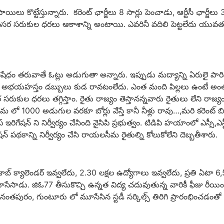
 కొట్టేస్తున్నారు. కరెంట్ ఛార్జీలు 8 సార్లు పెంచాడు, ఆర్టీసీ ఛార్జీలు 3 
త్యావసర సరుకుల ధరలు ఆకాశాన్ని అంటాయి. ఎవరినీ వదిలి పెట్టలేదు యువత,
ధం తరువాతే ఓట్లు అడుగుతా అన్నారు. ఇప్పుడు మద్యాన్ని ఏరులై పారిస్తున్
్న అభయహస్తం డబ్బులు కుడ రావటంలేదు. ఎంత మంది పిల్లలు ఉంటే అంతమ
 సరుకుల ధరలు తగ్గిస్తాం. రైతు రాజ్యం తెస్తానన్నవారు రైతులు లేని రాజ్య
ో 1000 అడుగుల వరకూ బోర్లు వేస్తే కానీ నీళ్లు రావు…,మరి కరెంట్ బిల
ిగేషన్ ని నిర్వీర్యం చేసింది వైసిపి ప్రభుత్వం. టిడిపి హయాంలో ఎస్సీ,ఎ
గేషన్ పథకాన్ని నిర్వీర్యం చేసి రాయలసీమ రైతుల్ని కోలుకోలేని దెబ్బతీశారు.
బ్ క్యాలెండర్ ఇవ్వలేదు, 2.30 లక్షల ఉద్యోగాలు ఇవ్వలేదు, ప్రతి ఏటా 6,
ల్స్ మూసేసాడు. జిఓ77 తీసుకొచ్చి ఉన్నత విద్య చదువుతున్న వారికీ ఫీజు రీయి
నంతపురం, గుంటూరు లో మూసేసిన స్టడీ సర్కిల్స్ తిరిగి ప్రారంభించడంతో పాటు అ