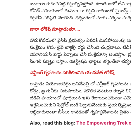
బంగారం కుదువపెట్టి కట్టాల్సివస్తోంది. సొంత ఆటో లేనివాళ
కోవిడ్ సమయంలో ఈఎంఐ లు కట్టని కారణంతో ఫైనాన్స్ వాళ్ల
కట్టలేని పరిస్థితి నెలకొంది. ధర్మవరంలో మాకు ఎక్కడా పా
నారా లోకేష్ మాట్లాడుతూ….
దోచుకోవడంలో వైసీపీ ప్రభుత్వం ఎవరికీ మినహాయింపు ఇవ్
సంక్షేమం కోసం లైఫ్ ట్యాక్స్ రద్దు చేసింది చంద్రబాబు. టీడీ
యూనియన్ బోర్డు ఏర్పాటు చేసి సంక్షేమాన్ని అందిస్తాం. 
సింగిల్ పర్మిట్లు ఇస్తాం. రిజిస్ట్రేషన్ ఛార్జీలు తగ్గించేలా చ
ఎన్టీఆర్ గృహాలను పరిశీలించిన యువనేత లోకేష్
రాప్తాడు నియోజకవర్గం బసినేపల్లి లో ఎన్టీఆర్ గృహాలను న
రోడ్లు, త్రాగునీరు సదుపాయం, మౌలిక వసతుల కల్పన 90 
టిడిపి హయాంలో పూర్తయిన ఇళ్లు కేటాయించకుండా ఎమ్మెల్యే
ఆక్రమించుకుని పెట్రోల్ బంక్ పెట్టుకునేందుకు ప్రయత్నిస్త
లబ్ధిదారులంతా బీసీలు కావడంతో గృహప్రవేశాలను సైతం ఎమ్మ
Also, read this blog:
The Empowering Trek o