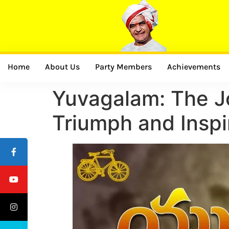
Home
About Us
Party Members
Achievements
Yuvagalam: The J
Triumph and Inspi