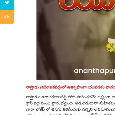
రాప్తాడు నియోజకవర్గంలో ఉత్సాహంగా యువగళం పాదయ
రాప్తాడు: అరాచకపాలనపై పోరు సాగించడమే లక్ష్యంగ
క్రాస్ వద్ద నుంచి ప్రారంభమైంది. అడుగడుగునా మహిళలు
నారా లోకేష్ లో తనను కలిసేందుకు వచ్చిన అభిమానుల