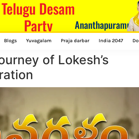
Telugu Desam
Party
Ananthapuramu
Blogs
Yuvagalam
Praja darbar
India 2047
Do
ourney of Lokesh’s
ration