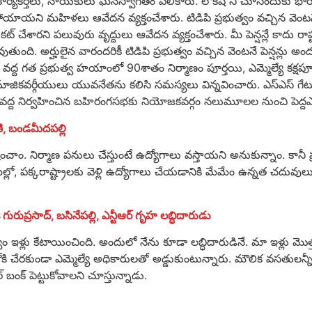
ిడిపి కార్యకర్తలు, నాయకులు ఘనస్వాగతం పలికారు. లోకేష్ ని చూసేందుకు భ
ోయాయని మహిళలు ఆవేదన వ్యక్తంచేశారు. టిడిపి ప్రభుత్వం వచ్చిన వెంటన
 కట్ చేశారని పలువురు వృద్దులు ఆవేదన వ్యక్తంచేశారు. మీ పెన్షన్లే కాదు రాష్
ం అవుతుంది. అర్హులైన వారందరికీ టిడిపి ప్రభుత్వం వచ్చిన వెంటనే పెన్షన్లు
వద్ద గత ప్రభుత్వ హయాంలో 90శాతం నిర్మాణం పూర్తయి, ఎమ్మెల్యే కక్షపూరి
మాజికవర్గీయులు యువనేతను కలిసి సమస్యలు విన్నవించారు. ఎస్ఎస్ గేటు వ
 వద్ద నిర్వహించిన బహిరంగసభకు నియోజకవర్గం నలుమూలల నుంచి పెద్దఎ
, బండమీదపల్లి
ించాం. నిర్మాణ పనులు చేస్తుంటే ఉద్యోగాలు వస్తాయని అనుకున్నాం. కానీ ప
శ్రమల్లో, పక్కరాష్ట్రాలకు వెళ్లి ఉద్యోగాలు చేయడానికి మేమేం ఉన్నత చదు
గురుప్రసాద్, బసినేపల్లి, ఎన్టీఆర్ గృహ లబ్ధిదారుడు
ం ఇళ్లు కేటాయించింది. అందులో నేను కూడా లబ్ధిదారుడినే. మా ఇళ్లు మొత్తం
ి చేరకుండా ఎమ్మెల్యే అధికారులతో అడ్డుకుంటున్నారు. మౌలిక వసతులన్నీ టీడ
్ బంక్ పెట్టుకోవాలని చూస్తున్నాడు.