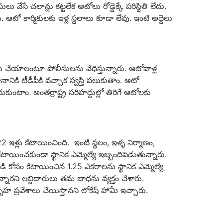
 వేసే చలాన్లు కట్టలేక ఆటోలు రోడ్డెక్కే పరిస్థితి లేదు.
ఆటో కార్మికులకు ఇళ్ల స్థలాలు కూడా లేవు. ఇంటి అద్దెలు
లు చేయాలంటూ పోలీసులను వేధిస్తున్నారు. ఆటోవాళ్ల
ిధానానికి టీడీపీకి వచ్చాక స్వస్తి పలుకుతాం. ఆటో
కుంటాం. అంతర్రాష్ట్ర సరిహద్దుల్లో తిరిగే ఆటోలకు
22 ఇళ్లు కేటాయించింది. ఇంటి స్థలం, ఇళ్ళ నిర్మాణం,
ాయించకుండా స్థానిక ఎమ్మెల్యే ఇబ్బందిపెడుతున్నారు.
బడి కోసం కేటాయించిన 1.25 ఎకరాలను స్థానిక ఎమ్మెల్యే
్తున్నారని లబ్దిదారులు తమ బాధను వ్యక్తం చేశారు.
ృహ ప్రవేశాలు చేయిస్తానని లోకేష్ హామీ ఇచ్చారు.