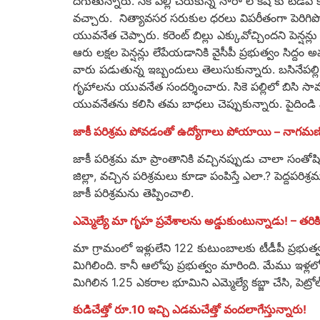
దిగుతున్నారు. సికె పల్లి చేరుకున్న నారా లోకేష్ కు ట
వచ్చారు. నిత్యావసర సరుకుల ధరలు విపరీతంగా పెరిగిప
యువనేత చెప్పారు. కరెంట్ బిల్లు ఎక్కువోచ్చిందని పెన్షన్లు
ఆరు లక్షల పెన్షన్లు లేపేయడానికి వైసీపీ ప్రభుత్వం సిద్ద
వారు పడుతున్న ఇబ్బందులు తెలుసుకున్నారు. బసినేపల్లి 
గృహాలను యువనేత సందర్శించారు. సికె పల్లిలో బిసి సా
యువనేతను కలిసి తమ బాధలు చెప్పుకున్నారు. పైదిండి
జాకీ పరిశ్రమ పోవడంతో ఉద్యోగాలు పోయాయి – నాగమణి
జాకీ పరిశ్రమ మా ప్రాంతానికి వచ్చినప్పుడు చాలా సంతోష
జిల్లా, వచ్చిన పరిశ్రమలు కూడా పంపిస్తే ఎలా.? పెద్దపరి
జాకీ పరిశ్రమను తెప్పించాలి.
ఎమ్మెల్యే మా గృహ ప్రవేశాలను అడ్డుకుంటున్నాడు! – తరికి 
మా గ్రామంలో ఇళ్లులేని 122 కుటుంబాలకు టీడీపీ ప్రభుత్వ
మిగిలింది. కానీ ఆలోపు ప్రభుత్వం మారింది. మేము ఇళ్లలోక
మిగిలిన 1.25 ఎకరాల భూమిని ఎమ్మెల్యే కబ్జా చేసి, పెట్రోల
కుడిచేత్తో రూ.10 ఇచ్చి ఎడమచేత్తో వందలాగేస్తున్నారు!