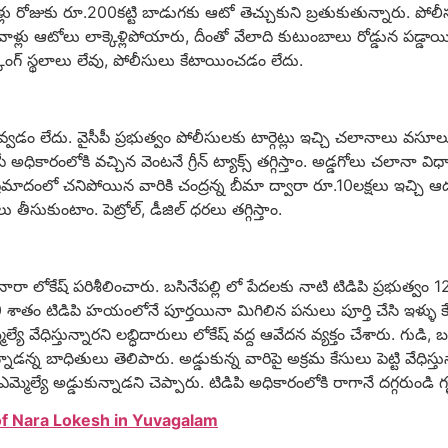
్లు రోజుకు రూ.200కట్టి బాడుగకు ఆటో తెచ్చుకుని బ్రతుకుతున్నారు. పోలీసులు
ు ఆటోలు లాక్కెళ్లిపోయారు, దీంతో వేలాది కుటుంబాలు రోడ్డున పడ్డాయి. 
ర్కింగ్ స్థలాలు లేవు, పోలీసులు కేటాయించడం లేదు.
వడం లేదు. వైసీపీ ప్రభుత్వం పోలీసులకు టార్గెట్లు ఇచ్చి చలానాలు వసూ
పీ అధికారంలోకి వచ్చిన వెంటనే గ్రీన్ ట్యాక్స్ తగ్గిస్తాం. అడ్డగోలు చలానా వ
ప్రమాదంలో చనిపోయిన వారికి చంద్రన్న బీమా ద్వారా రూ.10లక్షలు ఇచ్చి ఆదు
ర్యలు తీసుకుంటాం. పెట్రోల్, డీజిల్ ధరలు తగ్గిస్తాం.
ారా లోకేష్ పరిశీలించారు. బసినేపల్లి లో పేదలకు నాటి టిడిపి ప్రభుత్వం 1
శాతం టిడిపి హయంలోనే పూర్తయినా మిగిలిన పనులు పూర్తి చేసి ఇళ్ళు కేట
 వేధిస్తున్నారని లబ్ధిదారులు లోకేష్ వద్ద ఆవేదన వ్యక్తం చేశారు. గుడి, 
ున్నాడన్న బాధితులు తెలిపారు. అడ్డుకున్న వారిపై అక్రమ కేసులు పెట్టి వేధిస
ెల్యే అడ్డుకున్నాడని చెప్పారు. టిడిపి అధికారంలోకి రాగానే దగ్గరుండి గ
f Nara Lokesh in Yuvagalam