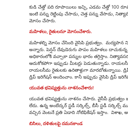
కుడి చేత్తో పది రూపాయిలు ఇచ్చి, ఎడమ చేత్తో 100 రూపాయిలు
ఇంటి పన్ను రెట్టింపు చేసాడు, చెత్త పన్ను వేసాడు, ని
మోసం చేసారు.
మహిళలు, రైతులనూ మోసంచేశారు.
మహిళల్ని మోసం చేసింది వైసిపి ప్రభుత్వం. మద్యపాన నిషే
అన్నారు. పెన్షన్ దేవుడెరుగు పాపం మహిళలు దాచుకున
అధికారంలోకి వచ్చాకా పన్నుల భారం తగ్గిస్తాం. నిత్యావసర
ఆదుకోకపోగా ఇప్పుడు మీటర్లు పెడుతున్నాడు. రాయలసీమ ల
రాయలసీమ రైతులకు ఉరితాళ్లుగా మారబోతున్నాయి. డ్రిప్ ఇర
డ్రిప్ ఇరిగేషన్ అందించాం. కానీ ఇప్పుడు వైసిపి డ్రిప్ ఇరి
యువత భవిష్యత్తును నాశనంచేశారు!
యువత భవిష్యత్తును నాశనం చేసారు. వైసీపీ ప్ర‌భుత్వం జా
లేదు. ఉన్న అంబేద్కర్ స్టడీ సర్కిల్స్, బీసీ స్టడీ సర్కి
వచ్చిన వెంటనే ప్రతి ఏడాది నోటిఫికేషన్ ఇస్తాం. విశాఖ, అ
బిసిలు, దళితులపై దమనకాండ