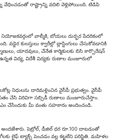
ధించడంతో రాష్ట్రాన్ని వదిలి వెళ్లిపోయింది. టిడిపి
డు నియోజకవర్గంలో వాల్మీకి, బోయలు దుర్భర పేదరికంలో
 వడ్డెర కులస్తులు క్వారీల్లో బ్లాస్టింగులు చేసుకోవడానికి
ు, యాదవులు, చేనేత కార్మికులకు బిసి కార్పొరేషన్
న్నత విద్య, విదేశీ విద్యకు రుణాల మంజూరులో
లకోట్ల నిధులను దారిమళ్లించిన వైసీపీ ప్రభుత్వం. వైసీపీ
పేతం చేసి విరివిగా సబ్సిడీ రుణాలు మంజూరుచేస్తాం.
ను సిఎం చేసేందుకు మీ వంతు సహకారం అందించండి.
 అందజేశారు. పెట్రోల్, డీజిల్ ధర రూ.100 దాటడంతో
ఫ్ ట్యాక్స్ పెంచడం వల్ల కట్టలేని పరిస్థితి. మహిళల