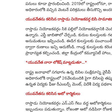
పనులు కూడా ప్రారంభించింది. 2019లో రాష్ట్రంలోనూ, రాప్
అధికారంలోకి వచ్చిన వెంటనే పరిశ్రమలు తీసుకొచ్చి అంద‌రిక
యువనేతను కలిసిన రాప్తాడు నియోజకవర్గ బిసి సామాజి
రాప్తాడు నియోజకవర్గం సికె పల్లిలో నియోజకవర్గానికి 
ఉన్నారు. ఎస్టీ జాబితాలో చేర్చండి. కురుబ కులస్తులకు గత ప్
అనుమతులు ఇప్పించండి. ఈడిగ కులస్తులకు పంచాయితీకి
ద్వారా రుణాలు ఇచ్చి ఆదుకోండి. గాండ్ల కులస్తులకు 
ప్రాధాన్యత కల్పించండి. జిల్లా కేంద్రంలో కమ్యూనిటీ హాలు, 
*యువనేత నారా లోకేష్ మాట్లడుతూ…*
రాష్ట్ర జనాభాలో సగభాగం ఉన్న బిసిల సంక్షేమాన్ని వైసీపీ ప
అధికారంలోకి రాష్ట్రంలో 26వేలమందికి పైగా బిసిలపై తప్
ఉన్నత విద్యకు ఫీజు రీఎంబర్స్ మెంట్, విదేశీ విద్య 
యువనేతను కలిసిన ఆటో కార్మికులు
రాప్తాడు నియోజకవర్గం ఎన్.ఎస్ గేటు వద్ద ఆటోకార్మిక
ఇబ్బందులు పడుతున్నాం. రోజంతా ఆటో నడిపినా రోజుకూల