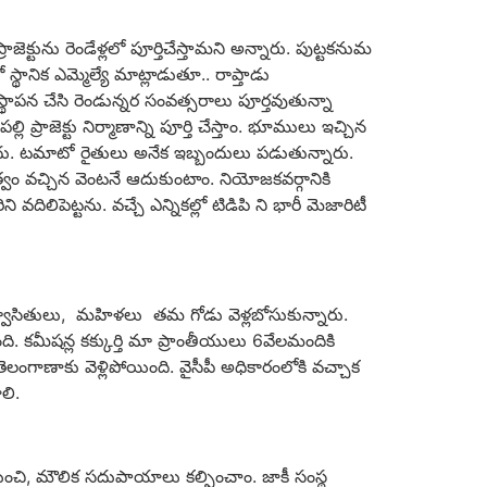
ాజెక్టును రెండేళ్లలో పూర్తిచేస్తామని అన్నారు. పుట్టకనుమ
థానిక ఎమ్మెల్యే మాట్లాడుతూ.. రాప్తాడు
్థాపన చేసి రెండున్నర సంవత్సరాలు పూర్తవుతున్నా
రాజెక్టు నిర్మాణాన్ని పూర్తి చేస్తాం. భూములు ఇచ్చిన
ోలేదు. టమాటో రైతులు అనేక ఇబ్బందులు పడుతున్నారు.
ుత్వం వచ్చిన వెంటనే ఆదుకుంటాం. నియోజకవర్గానికి
దిలిపెట్టను. వచ్చే ఎన్నికల్లో టిడిపి ని భారీ మెజారిటీ
్వాసితులు, మ‌హిళ‌లు త‌మ గోడు వెళ్లబోసుకున్నారు.
యింది. కమీషన్ల కక్కుర్తి మా ప్రాంతీయులు 6వేల‌మందికి
తెలంగాణాకు వెళ్లిపోయింది. వైసీపీ అధికారంలోకి వచ్చాక
లి.
ించి, మౌలిక సదుపాయాలు కల్పించాం. జాకీ సంస్థ