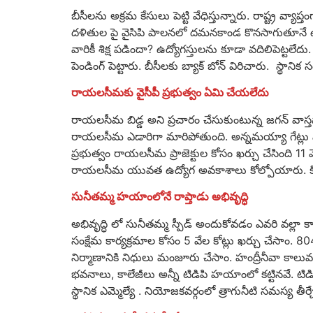
బీసీలను అక్రమ కేసులు పెట్టి వేధిస్తున్నారు. రాష్ట్ర వ్యా
దళితుల పై వైసిపి పాలనలో దమనకాండ కొనసాగుతూనే ఉంది.
వారికీ శిక్ష పడిందా? ఉద్యోగస్తులను కూడా వదిలిపెట్టలే
పెండింగ్ పెట్టారు. బీసీలకు బ్యాక్ బోన్ విరిచారు. స్థా
రాయలసీమకు వైసీపీ ప్ర‌భుత్వం ఏమి చేయలేదు
రాయలసీమ బిడ్డ అని ప్రచారం చేసుకుంటున్న జగన్ వాస్తవ
రాయలసీమ ఎడారిగా మారిపోతుంది. అన్నమయ్యా గేట్లు మర
ప్రభుత్వం రాయలసీమ ప్రాజెక్టుల కోసం ఖర్చు చేసింది 11 వ
రాయలసీమ యువత ఉద్యోగ అవకాశాలు కోల్పోయారు. కియా కారు చ
సునీతమ్మ హయాంలోనే రాప్తాడు అభివృద్ధి
అభివృద్ధి లో సునీతమ్మ స్పీడ్ అందుకోవడం ఎవరి వల్లా 
సంక్షేమ కార్యక్రమాల కోసం 5 వేల కోట్లు ఖర్చు చేసాం. 80
నిర్మాణానికి నిధులు మంజూరు చేసాం. హంద్రీనీవా కాలువ 
భవనాలు, కాలేజీలు అన్నీ టిడిపి హయాంలో కట్టినవే. టిడ
స్థానిక ఎమ్మెల్యే . నియోజకవర్గంలో త్రాగునీటి సమస్య తీర్