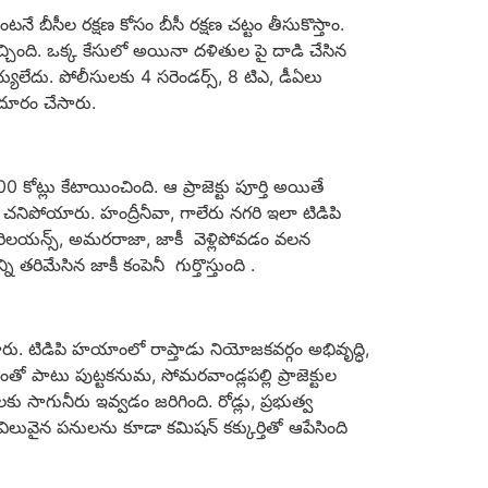
ెంటనే బీసీల రక్షణ కోసం బీసీ రక్షణ చట్టం తీసుకొస్తాం.
్చింది. ఒక్క కేసులో అయినా దళితుల పై దాడి చేసిన
చెయ్యలేదు. పోలీసులకు 4 సరెండర్స్, 8 టిఎ, డీఏలు
ు దూరం చేసారు.
ట్లు కేటాయించింది. ఆ ప్రాజెక్టు పూర్తి అయితే
చనిపోయారు. హంద్రీనీవా, గాలేరు నగరి ఇలా టిడిపి
రమే. రిలయన్స్, అమరరాజా, జాకీ వెళ్లిపోవడం వలన
తరిమేసిన జాకీ కంపెనీ గుర్తొస్తుంది .
ారు. టిడిపి హయాంలో రాప్తాడు నియోజకవర్గం అభివృద్ధి,
డంతో పాటు పుట్టకనుమ, సోమరవాండ్లపల్లి ప్రాజెక్టుల
ు సాగునీరు ఇవ్వడం జరిగింది. రోడ్లు, ప్రభుత్వ
విలువైన పనులను కూడా కమిషన్ కక్కుర్తితో ఆపేసింది