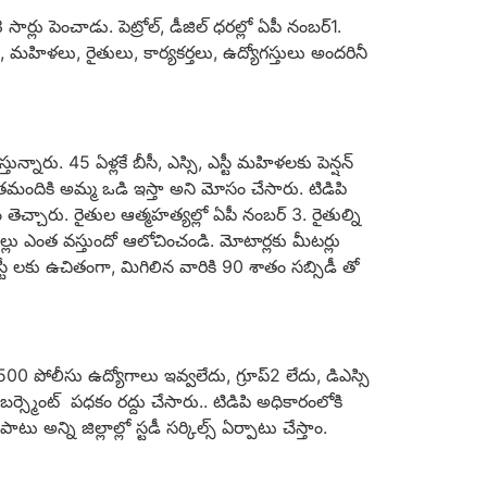
సార్లు పెంచాడు. పెట్రోల్, డీజిల్ ధరల్లో ఏపీ నంబర్1.
 మహిళలు, రైతులు, కార్యకర్తలు, ఉద్యోగస్తులు అందరినీ
నారు. 45 ఏళ్లకే బీసీ, ఎస్సి, ఎస్టీ మహిళలకు పెన్షన్
ందికి అమ్మ ఒడి ఇస్తా అని మోసం చేసారు. టిడిపి
ం తెచ్చారు. రైతుల ఆత్మహత్యల్లో ఏపీ నంబర్ 3. రైతుల్ని
్లు ఎంత వస్తుందో ఆలోచించండి. మోటార్లకు మీటర్లు
స్టీ లకు ఉచితంగా, మిగిలిన వారికి 90 శాతం సబ్సిడీ తో
500 పోలీసు ఉద్యోగాలు ఇవ్వలేదు, గ్రూప్2 లేదు, డిఎస్సి
ంబర్స్మెంట్ పధకం రద్దు చేసారు.. టిడిపి అధికారంలోకి
న్ని జిల్లాల్లో స్టడీ సర్కిల్స్ ఏర్పాటు చేస్తాం.