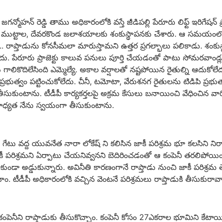
ోహన్ రెడ్డి తాము అధికారంలోకి వస్తే జీడిపల్లి పేరూరు లిఫ్ట్ ఇరిగేషన్ ప్ర
ుర్తి, ముట్టాల, దేవరకొండ జలాశయాలకు శంకుస్థాపనకు చేశారు. ఆ సమయంలో స్
. రాప్తాడును కోనసీమలా మారుస్తామని ఉత్తర ప్రగల్భాలు పలికాడు. శంకుస
ేరూరు ప్రాజెక్టు కాలువ పనులు పూర్తి చేయడంతో పాటు సోమరవాండ్లపల్లి ప్
గాలికొదిలేసింది ఎమ్మెల్యే. అకాల వర్షాలతో నష్టపోయిన రైతుల్ని ఆదుక
ఈ ప్రభుత్వం పట్టించుకోలేదు. చీనీ, టమోటా, వేరుశనగ రైతులను టిడిపి ప్రభ
సుకుంటాను. టీడీపీ కార్యకర్తలపై అక్రమ కేసులు బనాయించి వేధించిన వారిని వ
బాధ్యత నేను స్వయంగా తీసుకుంటాను.
ేటు వద్ద యువనేత నారా లోకేష్ ని కలిసిన జాకీ పరిశ్రమ భూ కలసిని నిర
ే జాకీ ప‌రిశ్రమ‌ని ఏర్పాటు చేయ‌నివ్వన‌ని బెదిరించ‌డంతో ఆ కంపెనీ త‌ర‌లిపో
ాకుండా అడ్డుకున్నారు. అవినీతి కారణంగానే రాప్తాడు నుంచి జాకీ పరిశ్రమ 
యాం. టీడీపీ అధికారంలోకి వచ్చిన వెంటనే పరిశ్రమలు రాప్తాడుకి తీసుకురావా
ంపెనీని రాప్తాడుకు తీసుకొచ్చాం. కంపెనీ కోసం 27ఎకరాల భూమిని కేటాయ