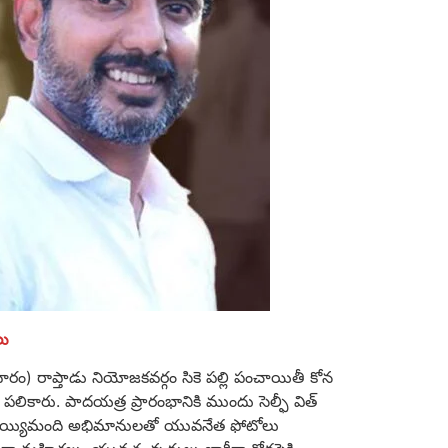
లు
రం) రాప్తాడు నియోజకవర్గం సికె పల్లి పంచాయితీ కోన
లికారు. పాదయత్ర ప్రారంభానికి ముందు సెల్ఫీ విత్
రు వెయ్యిమంది అభిమానులతో యువనేత ఫోటోలు