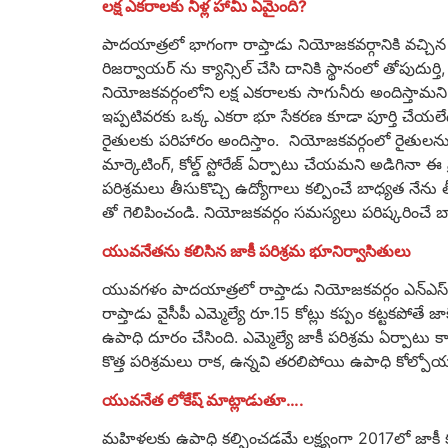
లక్ష ఎకరాలకు నీళ్ల హామీ ఏమైంది?
పాదయాత్రలో భాగంగా రాప్తాడు నియోజకవర్గానికి వచ్చిన జగన్మ
రిజర్వాయర్ ను క్యాన్సిల్ చేసి దానికి స్థానంలో తోపుద
నియోజకవర్గంలోని లక్ష ఎకరాలకు సాగునీరు అందిస్తామని.
ఇప్పటివరకు ఒక్క ఎకరా భూ సేకరణ కూడా పూర్తి చేయలేదు. ప
రైతులకు పరిహారం అందిస్తాం. నియోజకవర్గంలో రైతులను 
మార్కెటింగ్, కోల్డ్ స్టోరేజ్ ఏర్పాటు చేయమని అడిగినా 
పరిశ్రమలు తీసుకొచ్చి ఉద్యోగాలు కల్పించే బాధ్యత నేను తీ
తో గెలిపించండి. నియోజకవర్గం సమస్యలు పరిష్కరించే 
యువనేతను కలిసిన జాకీ పరిశ్రమ భూనిర్వాసితులు
యువ‌గ‌ళం పాద‌యాత్రలో రాప్తాడు నియోజకవర్గం ఎన్ఎస్ గ
రాప్తాడు వైసీపీ ఎమ్మెల్యే రూ.15 కోట్లు క‌ప్పం క‌ట్టక‌పోత
ఉపాధి దూరం చేసింది. ఎమ్మెల్యే జాకీ పరిశ్రమ ఏర్పాటు క
కొత్త పరిశ్రమలు రాక‌, ఉన్నవి త‌ర‌లిపోయి ఉపాధి కోల్పో
యువనేత లోకేష్ మాట్లాడుతూ….
మహిళలకు ఉపాధి కల్పించడమే లక్ష్యంగా 2017లో జాకీ క