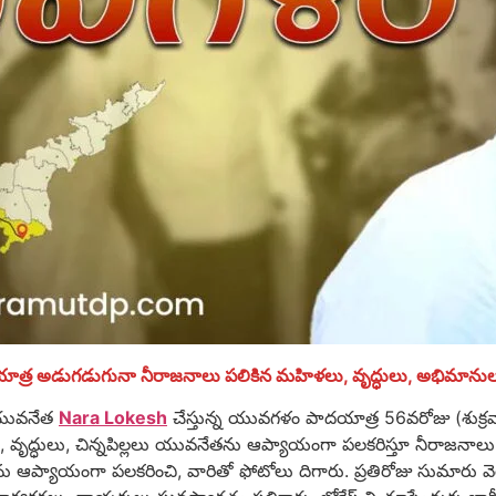
ాత్ర అడుగడుగునా నీరాజనాలు పలికిన మహిళలు, వృద్ధులు, అభిమాను
ా యువనేత
Nara Lokesh
చేస్తున్న యువగళం పాదయాత్ర 56వరోజు (శుక్రవా
, వృద్ధులు, చిన్నపిల్లలు యువనేతను ఆప్యాయంగా పలకరిస్తూ నీరాజనాలు ప
ను ఆప్యాయంగా పలకరించి, వారితో ఫోటోలు దిగారు. ప్రతిరోజు సుమా